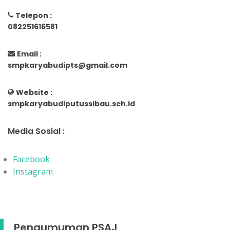
Telepon :
082251616581
Email :
smpkaryabudipts@gmail.com
Website :
smpkaryabudiputussibau.sch.id
Media Sosial :
Facebook
Instagram
Pengumuman PSAJ