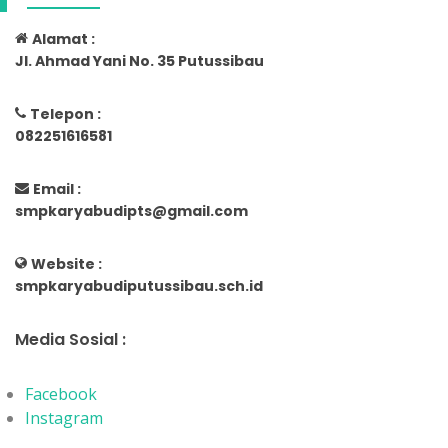
Alamat :
Jl. Ahmad Yani No. 35 Putussibau
Telepon :
082251616581
Email :
smpkaryabudipts@gmail.com
Website :
smpkaryabudiputussibau.sch.id
Media Sosial :
Facebook
Instagram