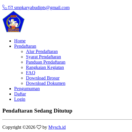
smpkaryabudipts@gmail.com
Home
Pendaftaran
Alur Pendaftaran
Syarat Pendaftaran
Panduan Pendaftaran
Rangkaian Kegiatan
FAQ
Download Brosur
Download Dokumen
Pengumuman
Daftar
Login
Pendaftaran Sedang Ditutup
Copyright ©
2026
by
Mysch.id