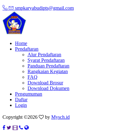
smpkaryabudipts@gmail.com
Home
Pendaftaran
Alur Pendaftaran
Syarat Pendaftaran
Panduan Pendaftaran
Rangkaian Kegiatan
FAQ
Download Brosur
Download Dokumen
Pengumuman
Daftar
Login
Copyright ©
2026
by
Mysch.id