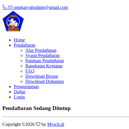
smpkaryabudipts@gmail.com
Home
Pendaftaran
Alur Pendaftaran
Syarat Pendaftaran
Panduan Pendaftaran
Rangkaian Kegiatan
FAQ
Download Brosur
Download Dokumen
Pengumuman
Daftar
Login
Pendaftaran Sedang Ditutup
Copyright ©
2026
by
Mysch.id