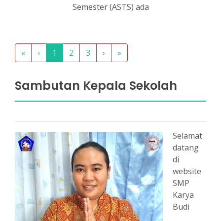
Semester (ASTS) ada
«
‹
1
2
3
›
»
Sambutan Kepala Sekolah
Selamat
datang
di
website
SMP
Karya
Budi