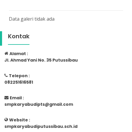
Data galeri tidak ada
Kontak
Alamat :
Jl. Ahmad Yani No. 35 Putussibau
Telepon :
082251616581
Email :
smpkaryabudipts@gmail.com
Website :
smpkaryabudiputussibau.sch.id