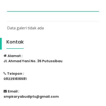
Data galeri tidak ada
Kontak
Alamat :
Jl. Ahmad Yani No. 35 Putussibau
Telepon :
082251616581
Email :
smpkaryabudipts@gmail.com