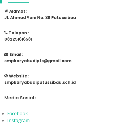
Alamat :
Jl. Ahmad Yani No. 35 Putussibau
Telepon :
082251616581
Email :
smpkaryabudipts@gmail.com
Website :
smpkaryabudiputussibau.sch.id
Media Sosial :
Facebook
Instagram