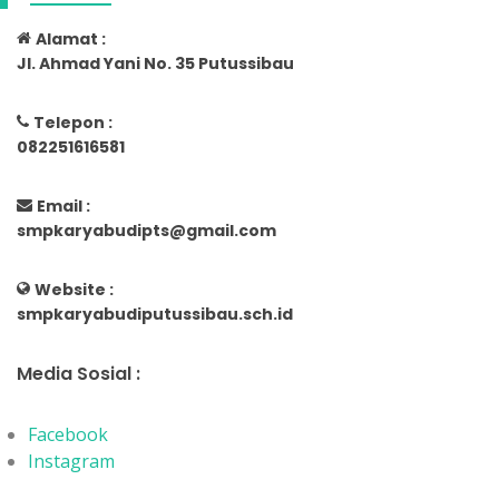
Alamat :
Jl. Ahmad Yani No. 35 Putussibau
Telepon :
082251616581
Email :
smpkaryabudipts@gmail.com
Website :
smpkaryabudiputussibau.sch.id
Media Sosial :
Facebook
Instagram