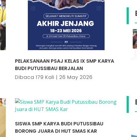
i
Ketua Komisi V DPR RI dan Bupati
Kapuas Hulu Tinjau Rencana
5
Peningkatan Infrastruktur Sekolah
Karya Budi
28-07-2026 pukul 12:18
PELAKSANAAN PSAJ KELAS IX SMP KARYA
BUDI PUTUSSIBAU BERJALAN
Dibaca 179 Kali | 26 May 2026
SISWA SMP KARYA BUDI PUTUSSIBAU
BORONG JUARA DI HUT SMAS KAR