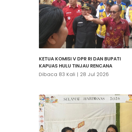
, Semangat Baru: SMP
Mimpi yang Belum Selesa
Putussibau Lantik
23-10-2025 pukul 09:3
SIS 2026/2027
26 pukul 07:47
KETUA KOMISI V DPR RI DAN BUPATI
KAPUAS HULU TINJAU RENCANA
Dibaca 83 Kali | 28 Jul 2026