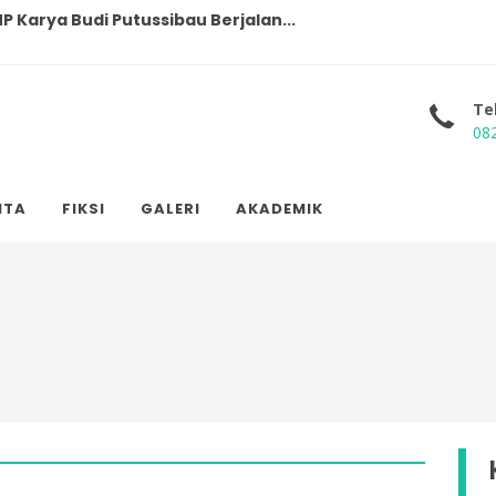
P Karya Budi Putussibau Berjalan...
 Lomba Peringati Hari Pendidikan...
Te
bau Borong Juara di HUT SMAS Kar...
08
MP Karya Budi Putussibau Lantik ...
ITA
FIKSI
GALERI
AKADEMIK
 Putussibau...
i di SMP Karya Budi...
au...
ati Kapuas Hulu Tinjau Rencana ...