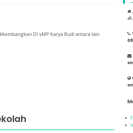
Jl
dikembangkan DI sMP Karya Budi antara lain
08
sm
sm
Me
ekolah
F
I