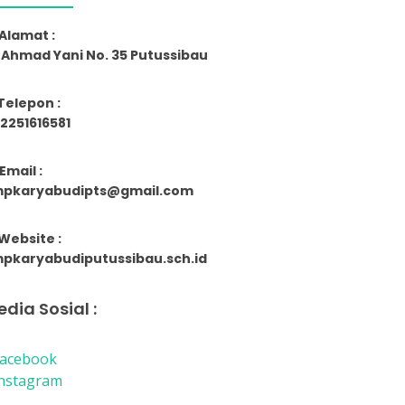
Alamat :
. Ahmad Yani No. 35 Putussibau
Telepon :
2251616581
Email :
pkaryabudipts@gmail.com
Website :
pkaryabudiputussibau.sch.id
dia Sosial :
acebook
nstagram