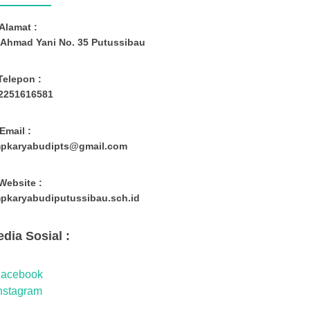
Alamat :
. Ahmad Yani No. 35 Putussibau
Telepon :
2251616581
Email :
pkaryabudipts@gmail.com
Website :
pkaryabudiputussibau.sch.id
dia Sosial :
acebook
nstagram