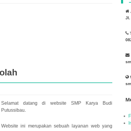
Jl
08
sm
olah
sm
Me
Selamat datang di website SMP Karya Budi
Putussibau.
F
I
Website ini merupakan sebuah layanan web yang