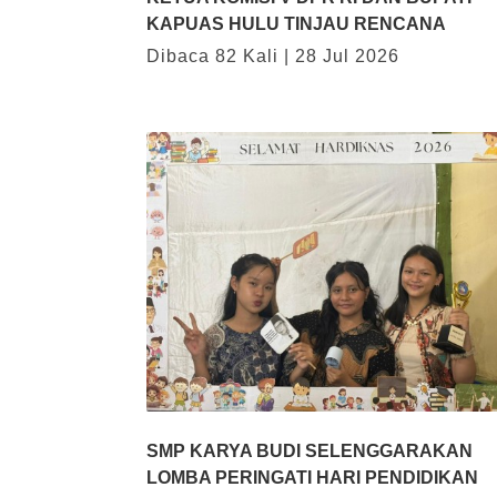
KAPUAS HULU TINJAU RENCANA
Dibaca 82 Kali | 28 Jul 2026
 Semangat Baru: SMP
Mimpi yang Belum Selesai
utussibau Lantik
23-10-2025 pukul 09:35
IS 2026/2027
 pukul 07:47
SMP KARYA BUDI SELENGGARAKAN
LOMBA PERINGATI HARI PENDIDIKAN