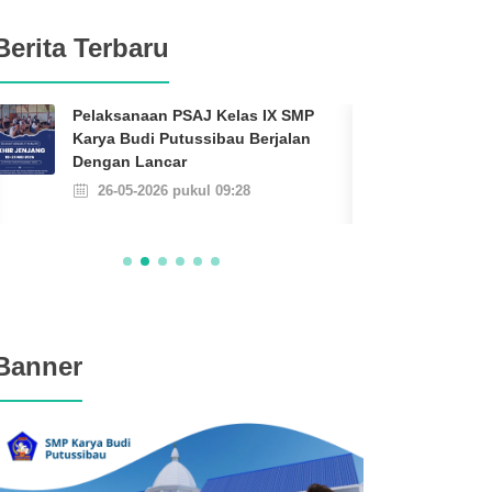
Berita Terbaru
Pelaksanaan PSAJ Kelas IX SMP
SMP 
Karya Budi Putussibau Berjalan
Lomb
Dengan Lancar
Nasi
26-05-2026 pukul 09:28
10
Banner